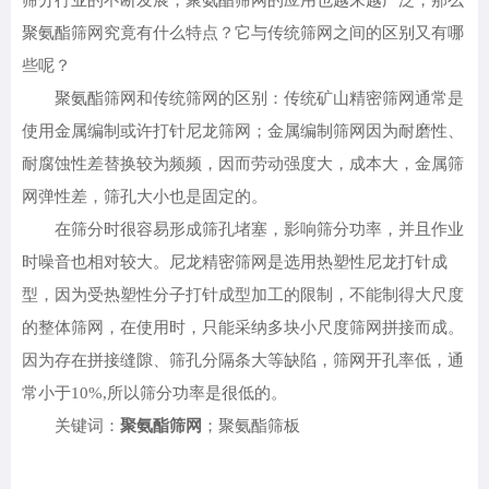
筛分行业的不断发展，聚氨酯筛网的应用也越来越广泛，那么
聚氨酯筛网究竟有什么特点？它与传统筛网之间的区别又有哪
些呢？
聚氨酯筛网和传统筛网的区别：传统矿山精密筛网通常是
使用金属编制或许打针尼龙筛网；金属编制筛网因为耐磨性、
耐腐蚀性差替换较为频频，因而劳动强度大，成本大，金属筛
网弹性差，筛孔大小也是固定的。
在筛分时很容易形成筛孔堵塞，影响筛分功率，并且作业
时噪音也相对较大。尼龙精密筛网是选用热塑性尼龙打针成
型，因为受热塑性分子打针成型加工的限制，不能制得大尺度
的整体筛网，在使用时，只能采纳多块小尺度筛网拼接而成。
因为存在拼接缝隙、筛孔分隔条大等缺陷，筛网开孔率低，通
常小于10%,所以筛分功率是很低的。
关键词：
聚氨酯筛网
；聚氨酯筛板